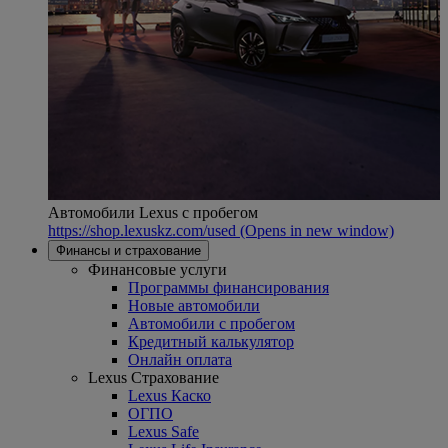
Автомобили Lexus с пробегом
https://shop.lexuskz.com/used
(Opens in new window)
Финансы и страхование
Финансовые услуги
Программы финансирования
Новые автомобили
Автомобили с пробегом
Кредитный калькулятор
Онлайн оплата
Lexus Страхование
Lexus Каско
ОГПО
Lexus Safe