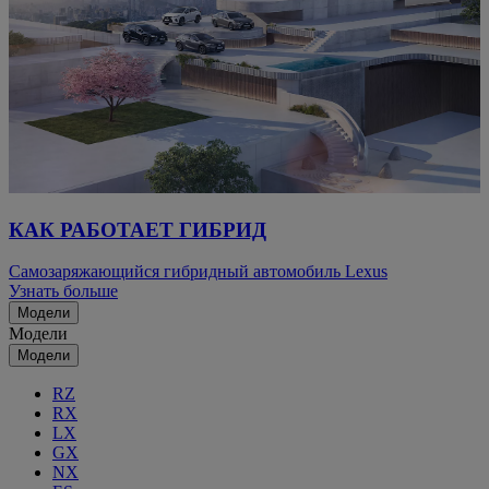
КАК РАБОТАЕТ ГИБРИД
Самозаряжающийся гибридный автомобиль Lexus
Узнать больше
Модели
Модели
Модели
RZ
RX
LX
GX
NX