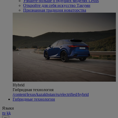
Узнайте больше о будущих моделях Lexus
Откройте для себя искусство Такуми
Признанная традиция новаторства
Hybrid
Гибридная технология
/content/lexus/kazakhstan/ru/electrified/hybrid
Гибридные технологии
Языки
ru
kk