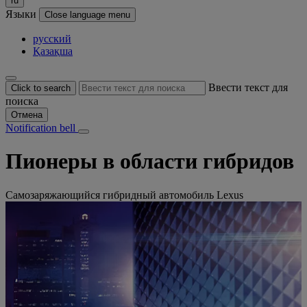
ru
Языки
Close language menu
русский
Қазақша
Ввести текст для
Click to search
поиска
Отмена
Notification bell
Пионеры в области гибридов
Самозаряжающийся гибридный автомобиль Lexus