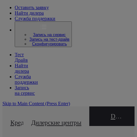
Оставить заявку
Найти дилера
Служба поддержки
Запись на сервис
Запись на тест-драйв
Сконфигурировать
Тест
Драйв
Найти
дилера
Служба
поддержки
Запись
на сервис
Skip to Main Content
(Press Enter)
DEALER NAME
Кредитный калькулятор
Дилерские центры