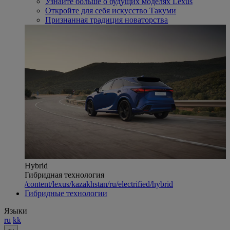
Узнайте больше о будущих моделях Lexus
Откройте для себя искусство Такуми
Признанная традиция новаторства
Hybrid
Гибридная технология
/content/lexus/kazakhstan/ru/electrified/hybrid
Гибридные технологии
Языки
ru
kk