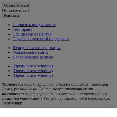
Оставьте отзыв
Оставьте отзыв
Контакты
Запросить предложение
Tест-драйв
Официальные центры
Служба клиентской поддержки
Юридическая информация
Файлы cookie сайта
Персональные данные
(Opens in new window)
(Opens in new window)
(Opens in new window)
Технические характеристики и комплектация автомобилей
Lexus, указанные на Сайте, могут отличаться от
технических характеристик и комплектации автомобилей
Lexus, поставляемых в Республику Казахстан и Кыргызскую
Республику.
Любая информация о Продукции Lexus, услугах и/или работах,
в том числе, о рекламных акциях и кампаниях, размещенных на