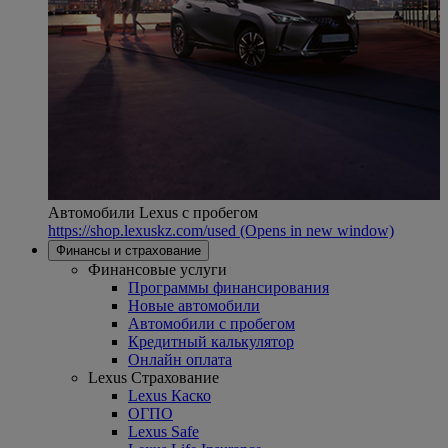
Автомобили Lexus с пробегом
https://shop.lexuskz.com/used
(Opens in new window)
Финансы и страхование
Финансовые услуги
Программы финансирования
Новые автомобили
Автомобили с пробегом
Кредитный калькулятор
Онлайн оплата
Lexus Страхование
Lexus Каско
ОГПО
Lexus Safe