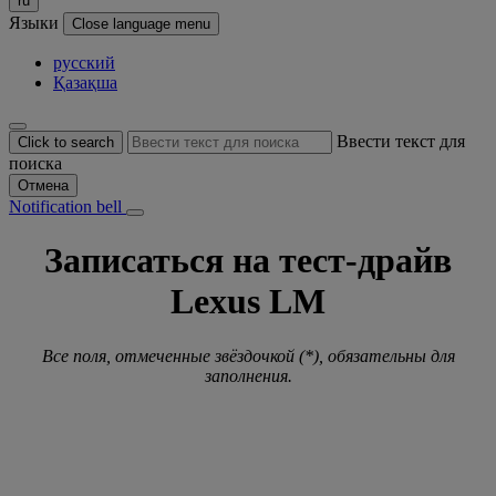
ru
Языки
Close language menu
русский
Қазақша
Ввести текст для
Click to search
поиска
Отмена
Notification bell
Записаться на тест-драйв
Lexus LM
Все поля, отмеченные звёздочкой (*), обязательны для
заполнения.