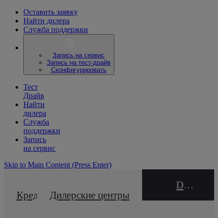
Оставить заявку
Найти дилера
Служба поддержки
Запись на сервис
Запись на тест-драйв
Сконфигурировать
Тест
Драйв
Найти
дилера
Служба
поддержки
Запись
на сервис
Skip to Main Content
(Press Enter)
DEALER NAME
Кредитный калькулятор
Дилерские центры