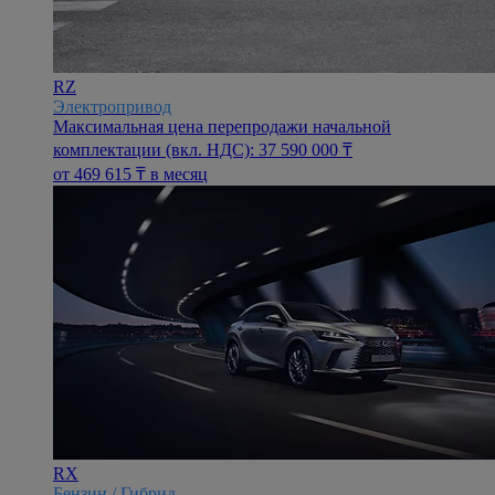
RZ
Электропривод
Максимальная цена перепродажи начальной
комплектации (вкл. НДС): 37 590 000 ₸
oт 469 615 ₸ в месяц
RX
Бензин / Гибрид