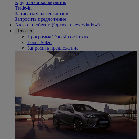
Кредитный калькулятор
Trade-In
Записаться на тест-драйв
Запросить предложение
Авто с пробегом
(Opens in new window)
Trade-in
Программа Trade-in от Lexus
Lexus Select
Запросить предложение