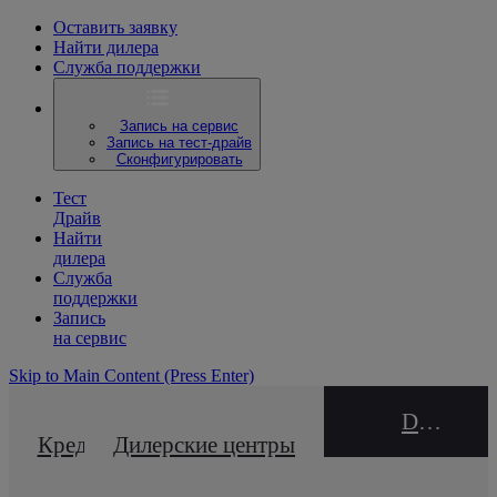
Оставить заявку
Найти дилера
Служба поддержки
Запись на сервис
Запись на тест-драйв
Сконфигурировать
Тест
Драйв
Найти
дилера
Служба
поддержки
Запись
на сервис
Skip to Main Content
(Press Enter)
DEALER NAME
Кредитный калькулятор
Дилерские центры