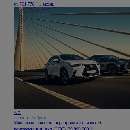
oт 701 778 ₸ в месяц
NX
Бензин / Гибрид
Максимальная цена перепродажи начальной
комплектации (вкл. НДС): 29 890 000 ₸