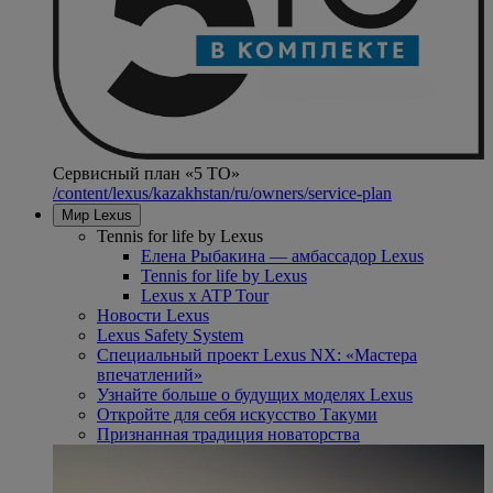
Сервисный план «5 ТО»
/content/lexus/kazakhstan/ru/owners/service-plan
Мир Lexus
Tennis for life by Lexus
Елена Рыбакина — амбассадор Lexus
Tennis for life by Lexus
Lexus x ATP Tour
Новости Lexus
Lexus Safety System
Специальный проект Lexus NX: «Мастера
впечатлений»
Узнайте больше о будущих моделях Lexus
Откройте для себя искусство Такуми
Признанная традиция новаторства