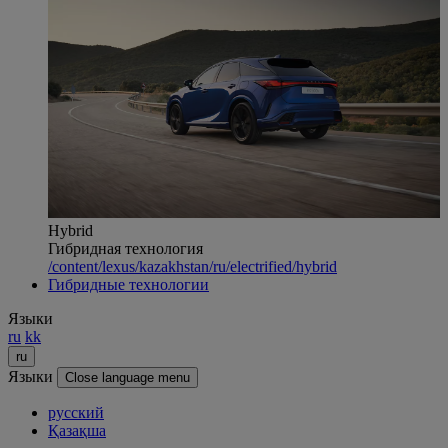
Hybrid
Гибридная технология
/content/lexus/kazakhstan/ru/electrified/hybrid
Гибридные технологии
Языки
ru
kk
ru
Языки
Close language menu
русский
Қазақша