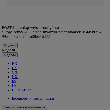
POST https://dxp-webcarconfig.lexus-
europe.com/v1/BuildAndBuy/kz/ru?path=submodels/5f45b6c8-
99ec-490a-9f7a-bad8b6fcb222
Модели
Модели
Модели
RX
LX
GX
NX
ES
LM
НОВЫЙ ES
Брошюры и прайс-листы
Специальные предложения