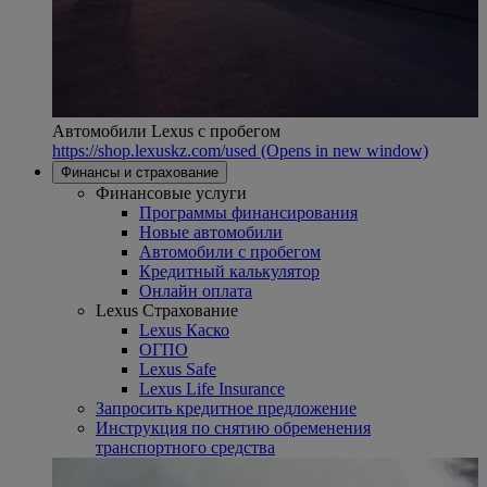
Автомобили Lexus с пробегом
https://shop.lexuskz.com/used
(Opens in new window)
Финансы и страхование
Финансовые услуги
Программы финансирования
Новые автомобили
Автомобили с пробегом
Кредитный калькулятор
Онлайн оплата
Lexus Страхование
Lexus Каско
ОГПО
Lexus Safe
Lexus Life Insurance
Запросить кредитное предложение
Инструкция по снятию обременения
транспортного средства