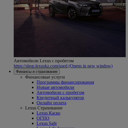
Автомобили Lexus с пробегом
https://shop.lexuskz.com/used
(Opens in new window)
Финансы и страхование
Финансовые услуги
Программы финансирования
Новые автомобили
Автомобили с пробегом
Кредитный калькулятор
Онлайн оплата
Lexus Страхование
Lexus Каско
ОГПО
Lexus Safe