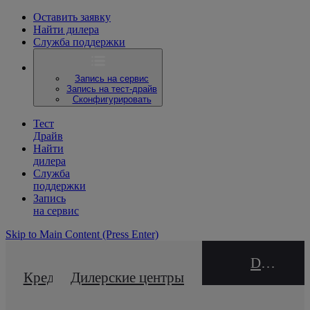
Оставить заявку
Найти дилера
Служба поддержки
Запись на сервис
Запись на тест-драйв
Сконфигурировать
Тест
Драйв
Найти
дилера
Служба
поддержки
Запись
на сервис
Skip to Main Content
(Press Enter)
DEALER NAME
Кредитный калькулятор
Дилерские центры