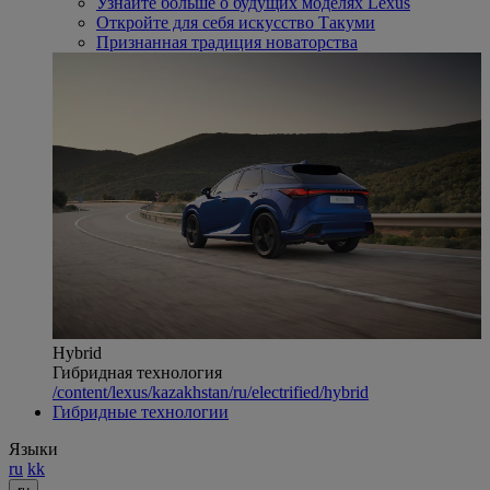
Узнайте больше о будущих моделях Lexus
Откройте для себя искусство Такуми
Признанная традиция новаторства
Hybrid
Гибридная технология
/content/lexus/kazakhstan/ru/electrified/hybrid
Гибридные технологии
Языки
ru
kk