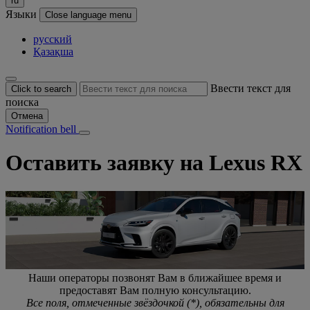
ru
Языки
Close language menu
русский
Қазақша
Ввести текст для
Click to search
поиска
Отмена
Notification bell
Оставить заявку на Lexus RX
Наши операторы позвонят Вам в ближайшее время и
предоставят Вам полную консультацию.
Все поля, отмеченные звёздочкой (*), обязательны для