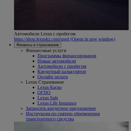
Автомобили Lexus с пробегом
https://shop.lexuskz.com/used
(Opens in new window)
Финансы и страхование
Финансовые услуги
Программы финансирования
Новые автомобили
Автомобили с пробегом
Кредитный калькулятор
Онлайн оплата
Lexus Страхование
Lexus Каско
ОГПО
Lexus Safe
Lexus Life Insurance
Запросить кредитное предложение
Инструкция по снятию обременения
транспортного средства