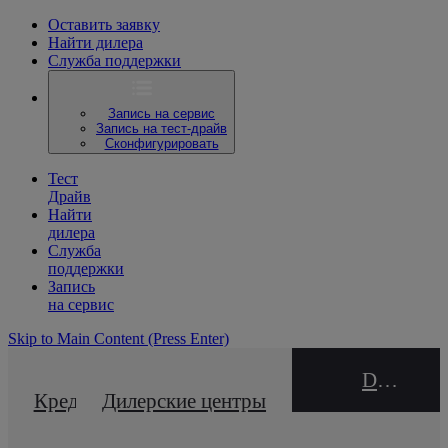
Оставить заявку
Найти дилера
Служба поддержки
Запись на сервис
Запись на тест-драйв
Сконфигурировать
Тест
Драйв
Найти
дилера
Служба
поддержки
Запись
на сервис
Skip to Main Content
(Press Enter)
DEALER NAME
Кредитный калькулятор
Дилерские центры