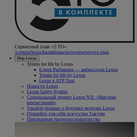
Сервисный план «5 ТО»
/content/lexus/kazakhstan/ru/owners/service-plan
Мир Lexus
Tennis for life by Lexus
Елена Рыбакина — амбассадор Lexus
Tennis for life by Lexus
Lexus x ATP Tour
Новости Lexus
Lexus Safety System
Специальный проект Lexus NX: «Мастера
впечатлений»
Узнайте больше о будущих моделях Lexus
Откройте для себя искусство Такуми
Признанная традиция новаторства