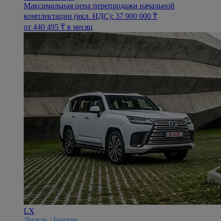
Максимальная цена перепродажи начальной
комплектации (вкл. НДС): 37 900 000 ₸
oт 440 495 ₸ в месяц
LX
Дизель / Бензин