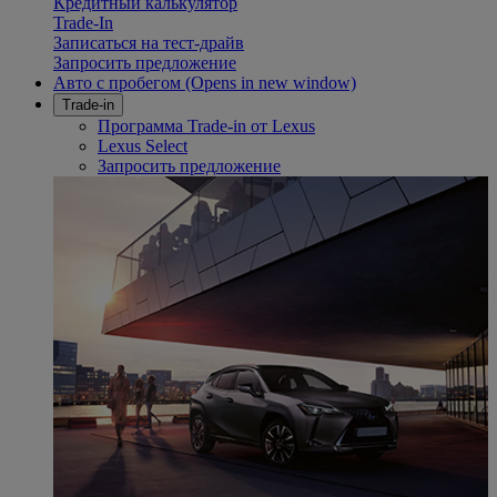
Кредитный калькулятор
Trade-In
Записаться на тест-драйв
Запросить предложение
Авто с пробегом
(Opens in new window)
Trade-in
Программа Trade-in от Lexus
Lexus Select
Запросить предложение