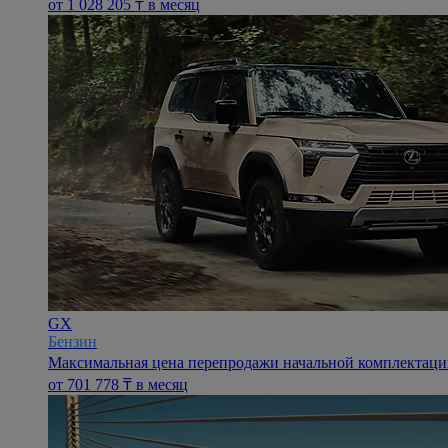
oт 1 028 205 ₸ в месяц
GX
Бензин
Максимальная цена перепродажи начальной комплектации 
oт 701 778 ₸ в месяц