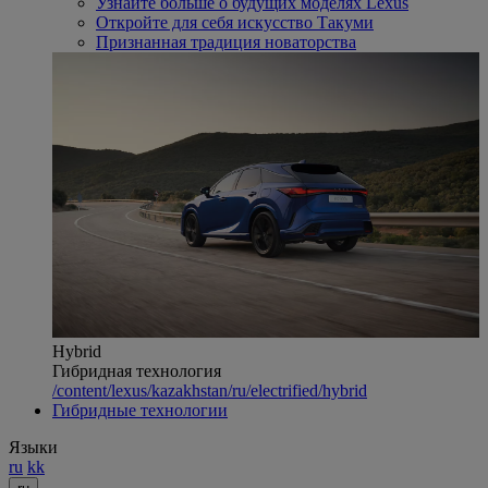
Узнайте больше о будущих моделях Lexus
Откройте для себя искусство Такуми
Признанная традиция новаторства
Hybrid
Гибридная технология
/content/lexus/kazakhstan/ru/electrified/hybrid
Гибридные технологии
Языки
ru
kk