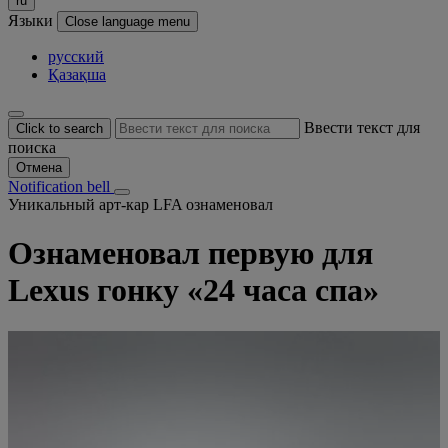
ru
Языки
Close language menu
русский
Қазақша
Ввести текст для
Click to search
поиска
Отмена
Notification bell
Уникальный арт-кар LFA ознаменовал
Ознаменовал первую для
Lexus гонку «24 часа спа»