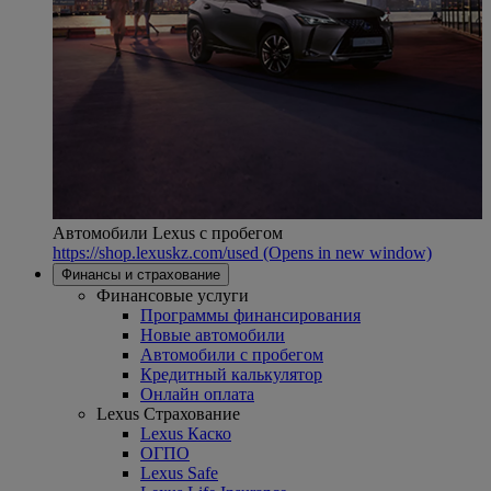
Автомобили Lexus с пробегом
https://shop.lexuskz.com/used
(Opens in new window)
Финансы и страхование
Финансовые услуги
Программы финансирования
Новые автомобили
Автомобили с пробегом
Кредитный калькулятор
Онлайн оплата
Lexus Страхование
Lexus Каско
ОГПО
Lexus Safe