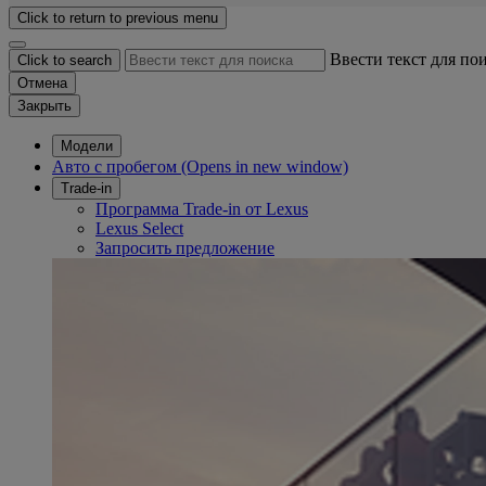
Click to return to previous menu
Ввести текст для по
Click to search
Отмена
Закрыть
Модели
Авто с пробегом
(Opens in new window)
Trade-in
Программа Trade-in от Lexus
Lexus Select
Запросить предложение