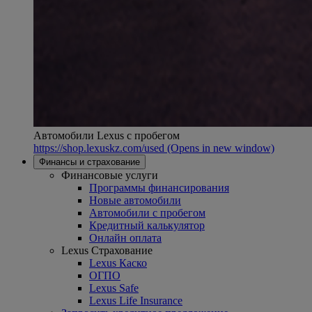
Автомобили Lexus с пробегом
https://shop.lexuskz.com/used
(Opens in new window)
Финансы и страхование
Финансовые услуги
Программы финансирования
Новые автомобили
Автомобили с пробегом
Кредитный калькулятор
Онлайн оплата
Lexus Страхование
Lexus Каско
ОГПО
Lexus Safe
Lexus Life Insurance