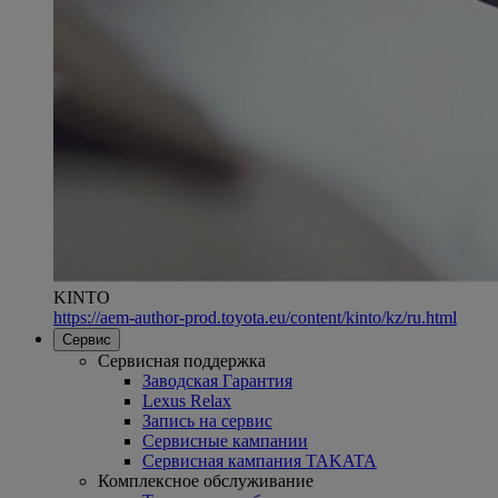
KINTO
https://aem-author-prod.toyota.eu/content/kinto/kz/ru.html
Сервис
Сервисная поддержка
Заводская Гарантия
Lexus Relax
Запись на сервис
Сервисные кампании
Сервисная кампания TAKATA
Комплексное обслуживание