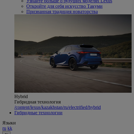
Узнайте больше о будущих моделях Lexus
Откройте для себя искусство Такуми
Признанная традиция новаторства
Hybrid
Гибридная технология
/content/lexus/kazakhstan/ru/electrified/hybrid
Гибридные технологии
Языки
ru
kk