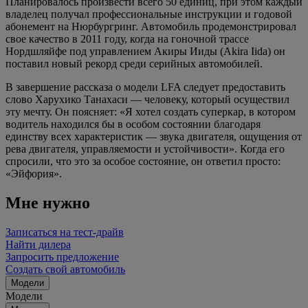
Планировалось произвести всего 50 единиц, при этом каждый
владелец получал профессиональные инструкции и годовой
абонемент на Нюрбургринг. Автомобиль продемонстрировал
свое качество в 2011 году, когда на гоночной трассе
Нордшляйфе под управлением Акиры Ииды (Akira Iida) он
поставил новый рекорд среди серийных автомобилей.
В завершение рассказа о модели LFA следует предоставить
слово Харухико Танахаси — человеку, который осуществил
эту мечту. Он поясняет: «Я хотел создать суперкар, в котором
водитель находился бы в особом состоянии благодаря
единству всех характеристик — звука двигателя, ощущения от
рева двигателя, управляемости и устойчивости». Когда его
спросили, что это за особое состояние, он ответил просто:
«Эйфория».
Мне нужно
Записаться на тест-драйв
Найти дилера
Запросить предложение
Создать свой автомобиль
Модели
Модели