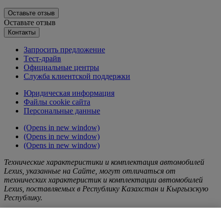
Оставьте отзыв
Оставьте отзыв
Контакты
Запросить предложение
Tест-драйв
Официальные центры
Служба клиентской поддержки
Юридическая информация
Файлы cookie сайта
Персональные данные
(Opens in new window)
(Opens in new window)
(Opens in new window)
Технические характеристики и комплектация автомобилей
Lexus, указанные на Сайте, могут отличаться от
технических характеристик и комплектации автомобилей
Lexus, поставляемых в Республику Казахстан и Кыргызскую
Республику.
Любая информация о Продукции Lexus, услугах и/или работах,