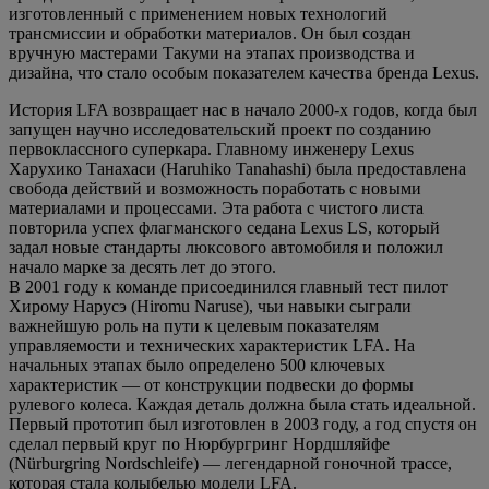
изготовленный с применением новых технологий
трансмиссии и обработки материалов. Он был создан
вручную мастерами Такуми на этапах производства и
дизайна, что стало особым показателем качества бренда Lexus.
История LFA возвращает нас в начало 2000-х годов, когда был
запущен научно исследовательский проект по созданию
первоклассного суперкара. Главному инженеру Lexus
Харухико Танахаси (Haruhiko Tanahashi) была предоставлена
свобода действий и возможность поработать с новыми
материалами и процессами. Эта работа с чистого листа
повторила успех флагманского седана Lexus LS, который
задал новые стандарты люксового автомобиля и положил
начало марке за десять лет до этого.
В 2001 году к команде присоединился главный тест пилот
Хирому Нарусэ (Hiromu Naruse), чьи навыки сыграли
важнейшую роль на пути к целевым показателям
управляемости и технических характеристик LFA. На
начальных этапах было определено 500 ключевых
характеристик — от конструкции подвески до формы
рулевого колеса. Каждая деталь должна была стать идеальной.
Первый прототип был изготовлен в 2003 году, а год спустя он
сделал первый круг по Нюрбургринг Нордшляйфе
(Nürburgring Nordschleife) — легендарной гоночной трассе,
которая стала колыбелью модели LFA.