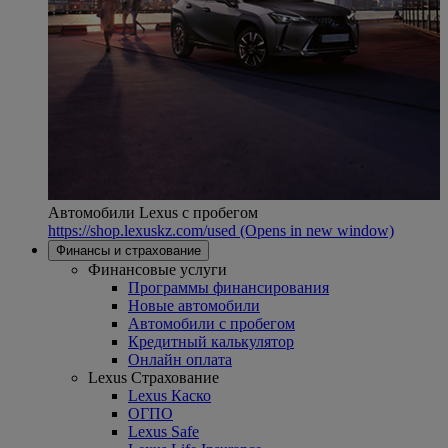
Автомобили Lexus с пробегом
https://shop.lexuskz.com/used
(Opens in new window)
Финансы и страхование
Финансовые услуги
Программы финансирования
Новые автомобили
Автомобили с пробегом
Кредитный калькулятор
Онлайн оплата
Lexus Страхование
Lexus Каско
ОГПО
Lexus Safe