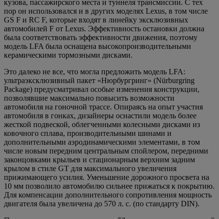
кузова, пассажирского места и туннеля трансмиссии. С тех
пор он использовался и в других моделях Lexus, в том числе
GS F и RC F, которые входят в линейку эксклюзивных
автомобилей F от Lexus. Эффективность остановки должна
была соответствовать эффективности движения, поэтому
модель LFA была оснащена высокопроизводительными
керамическими тормозными дисками.
Это далеко не все, что могла предложить модель LFA:
ультраэксклюзивный пакет «Нюрбургринг» (Nürburgring
Package) предусматривал особые изменения конструкции,
позволявшие максимально повысить возможности
автомобиля на гоночной трассе. Опираясь на опыт участия
автомобиля в гонках, дизайнеры оснастили модель более
жесткой подвеской, облегченными колесными дисками из
ковочного сплава, производительными шинами и
дополнительными аэродинамическими элементами, в том
числе новым передним центральным спойлером, передними
законцовками крыльев и стационарным верхним задним
крылом в стиле GT для максимального увеличения
прижимающего усилия. Уменьшение дорожного просвета на
10 мм позволило автомобилю сильнее прижаться к покрытию.
Для компенсации дополнительного сопротивления мощность
двигателя была увеличена до 570 л. с. (по стандарту DIN).