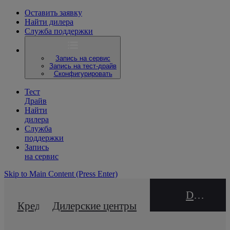
Оставить заявку
Найти дилера
Служба поддержки
Запись на сервис
Запись на тест-драйв
Сконфигурировать
Тест
Драйв
Найти
дилера
Служба
поддержки
Запись
на сервис
Skip to Main Content
(Press Enter)
DEALER NAME
Кредитный калькулятор
Дилерские центры