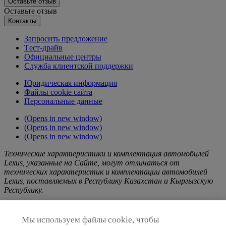
Оставьте отзыв
Оставьте отзыв
Контакты
Запросить предложение
Tест-драйв
Официальные центры
Служба клиентской поддержки
Юридическая информация
Файлы cookie сайта
Персональные данные
(Opens in new window)
(Opens in new window)
(Opens in new window)
Технические характеристики и комплектация автомобилей
Lexus, указанные на Сайте, могут отличаться от
технических характеристик и комплектации автомобилей
Lexus, поставляемых в Республику Казахстан и Кыргызскую
Республику.
Любая информация о Продукции Lexus, услугах и/или работах,
в том числе, о рекламных акциях и кампаниях, размещенных на
Мы используем файлы cookie, чтобы
настоящем Cайте, носят исключительно информационный