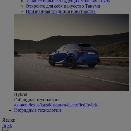
Узнайте больше о будущих моделях Lexus
Откройте для себя искусство Такуми
Признанная традиция новаторства
Hybrid
Гибридная технология
/content/lexus/kazakhstan/ru/electrified/hybrid
Гибридные технологии
Языки
ru
kk