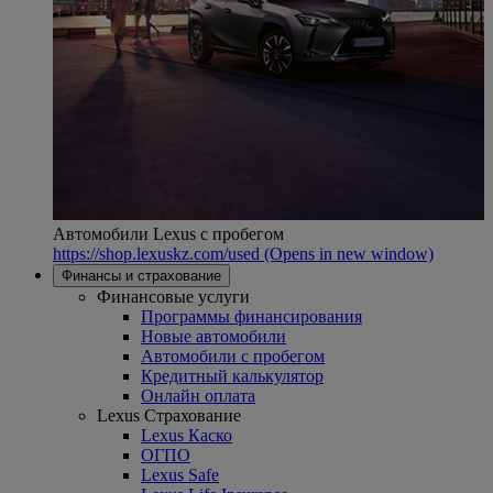
Автомобили Lexus с пробегом
https://shop.lexuskz.com/used
(Opens in new window)
Финансы и страхование
Финансовые услуги
Программы финансирования
Новые автомобили
Автомобили с пробегом
Кредитный калькулятор
Онлайн оплата
Lexus Страхование
Lexus Каско
ОГПО
Lexus Safe