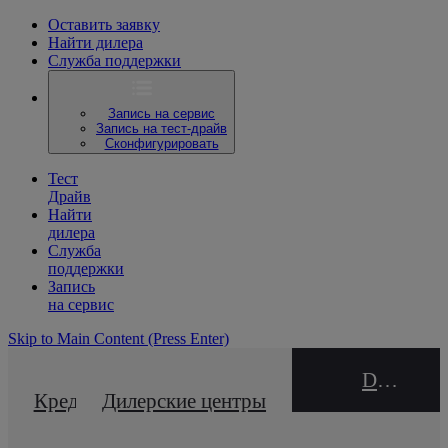
Оставить заявку
Найти дилера
Служба поддержки
Запись на сервис
Запись на тест-драйв
Сконфигурировать
Тест
Драйв
Найти
дилера
Служба
поддержки
Запись
на сервис
Skip to Main Content
(Press Enter)
DEALER NAME
Кредитный калькулятор
Дилерские центры