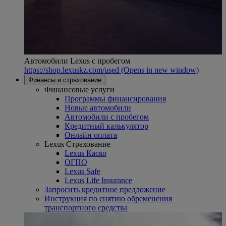
Автомобили Lexus с пробегом
https://shop.lexuskz.com/used
(Opens in new window)
Финансы и страхование
Финансовые услуги
Программы финансирования
Новые автомобили
Автомобили с пробегом
Кредитный калькулятор
Онлайн оплата
Lexus Страхование
Lexus Каско
ОГПО
Lexus Safe
Lexus Life Insurance
Запросить кредитное предложение
Инструкция по снятию обременения
транспортного средства