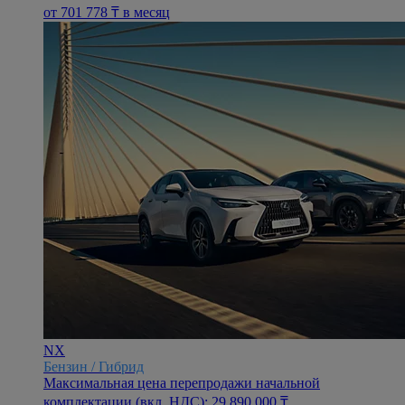
oт 701 778 ₸ в месяц
NX
Бензин / Гибрид
Максимальная цена перепродажи начальной
комплектации (вкл. НДС): 29 890 000 ₸