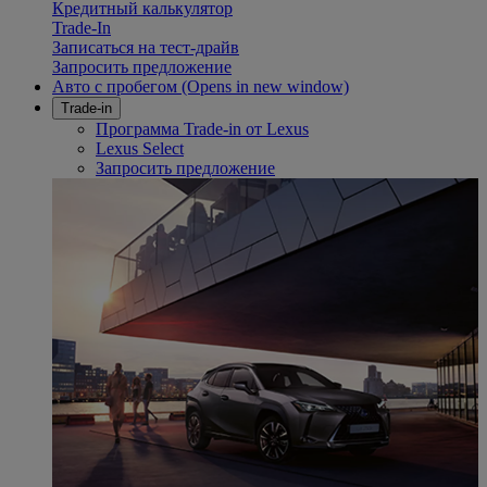
Кредитный калькулятор
Trade-In
Записаться на тест-драйв
Запросить предложение
Авто с пробегом
(Opens in new window)
Trade-in
Программа Trade-in от Lexus
Lexus Select
Запросить предложение