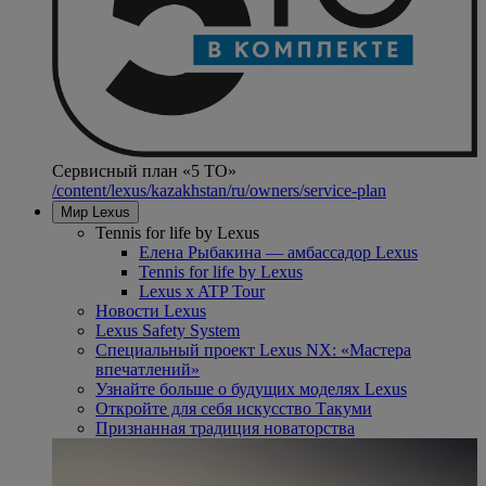
Сервисный план «5 ТО»
/content/lexus/kazakhstan/ru/owners/service-plan
Мир Lexus
Tennis for life by Lexus
Елена Рыбакина — амбассадор Lexus
Tennis for life by Lexus
Lexus x ATP Tour
Новости Lexus
Lexus Safety System
Специальный проект Lexus NX: «Мастера
впечатлений»
Узнайте больше о будущих моделях Lexus
Откройте для себя искусство Такуми
Признанная традиция новаторства