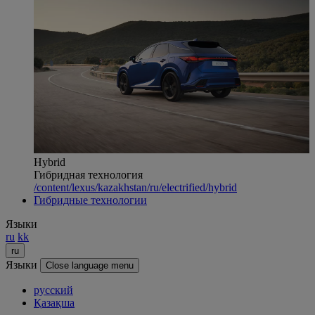
Hybrid
Гибридная технология
/content/lexus/kazakhstan/ru/electrified/hybrid
Гибридные технологии
Языки
ru
kk
ru
Языки
Close language menu
русский
Қазақша