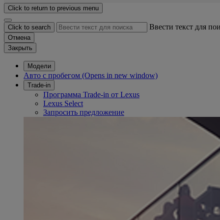
Click to return to previous menu
Ввести текст для по
Click to search
Отмена
Закрыть
Модели
Авто с пробегом
(Opens in new window)
Trade-in
Программа Trade-in от Lexus
Lexus Select
Запросить предложение