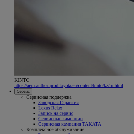
KINTO
https://aem-author-prod.toyota.eu/content/kinto/kz/ru.html
Сервис
Сервисная поддержка
Заводская Гарантия
Lexus Relax
Запись на сервис
Сервисные кампании
Сервисная кампания TAKATA
Комплексное обслуживание