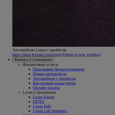
Автомобили Lexus с пробегом
https://shop.lexuskz.com/used
(Opens in new window)
Финансы и страхование
Финансовые услуги
Программы финансирования
Новые автомобили
Автомобили с пробегом
Кредитный калькулятор
Онлайн оплата
Lexus Страхование
Lexus Каско
ОГПО
Lexus Safe
Lexus Life Insurance