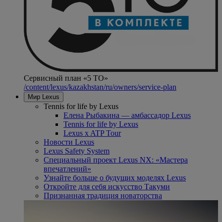
Сервисный план «5 ТО»
/content/lexus/kazakhstan/ru/owners/service-plan
Мир Lexus
Tennis for life by Lexus
Елена Рыбакина — амбассадор Lexus
Tennis for life by Lexus
Lexus x ATP Tour
Новости Lexus
Lexus Safety System
Специальный проект Lexus NX: «Мастера
впечатлений»
Узнайте больше о будущих моделях Lexus
Откройте для себя искусство Такуми
Признанная традиция новаторства