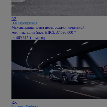
RZ
Электропривод
Максимальная цена перепродажи начальной
комплектации (вкл. НДС): 37 590 000 ₸
oт 469 615 ₸ в месяц
RX
Бензин / Гибрид