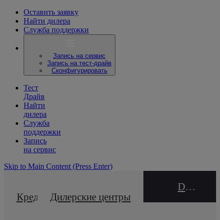
Оставить заявку
Найти дилера
Служба поддержки
Запись на сервис
Запись на тест-драйв
Сконфигурировать
Тест
Драйв
Найти
дилера
Служба
поддержки
Запись
на сервис
Skip to Main Content
(Press Enter)
DEALER NAME
Кредитный калькулятор
Дилерские центры