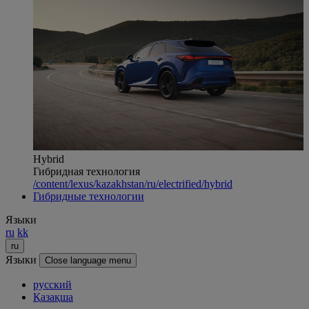
Hybrid
Гибридная технология
/content/lexus/kazakhstan/ru/electrified/hybrid
Гибридные технологии
Языки
ru
kk
ru
Языки
Close language menu
русский
Қазақша