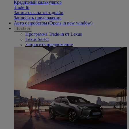
Кредитный калькулятор
Trade-In
Записаться на тест-драйв
Запросить предложение
Авто с пробегом
(Opens in new window)
Trade-in
Программа Trade-in от Lexus
Lexus Select
Запросить предложение