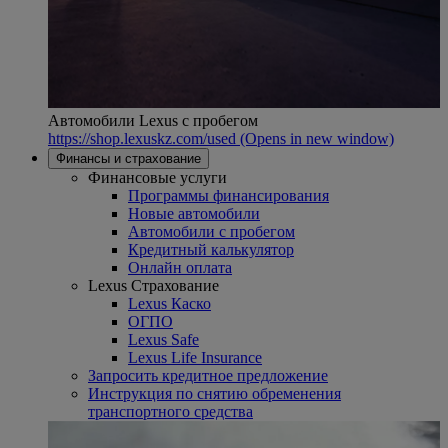
Автомобили Lexus с пробегом
https://shop.lexuskz.com/used
(Opens in new window)
Финансы и страхование
Финансовые услуги
Программы финансирования
Новые автомобили
Автомобили с пробегом
Кредитный калькулятор
Онлайн оплата
Lexus Страхование
Lexus Каско
ОГПО
Lexus Safe
Lexus Life Insurance
Запросить кредитное предложение
Инструкция по снятию обременения
транспортного средства