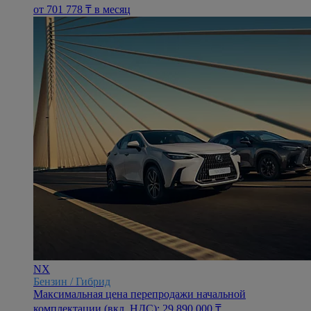
oт 701 778 ₸ в месяц
NX
Бензин / Гибрид
Максимальная цена перепродажи начальной
комплектации (вкл. НДС): 29 890 000 ₸